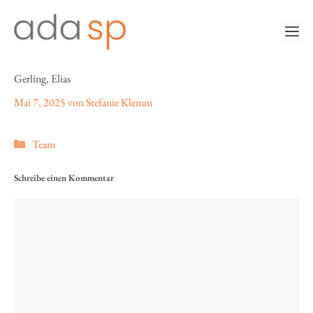
Zum
Inhalt
m
springen
Gerling, Elias
Mai 7, 2025
von
Stefanie Klemm
Kategorien
Team
Schreibe einen Kommentar
Kommentar