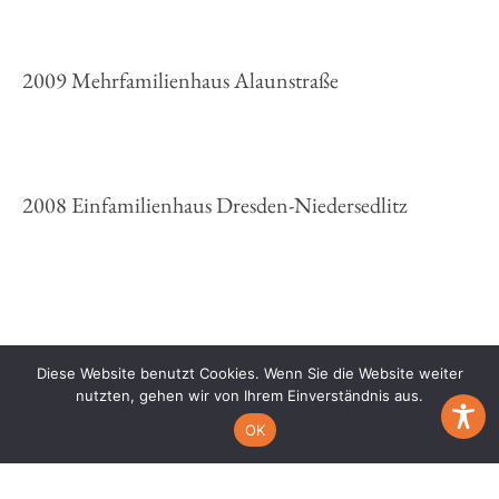
2009 Mehrfamilienhaus Alaunstraße
2008 Einfamilienhaus Dresden-Niedersedlitz
Diese Website benutzt Cookies. Wenn Sie die Website weiter
nutzten, gehen wir von Ihrem Einverständnis aus.
impressum
datenschutz
©adasp 2026
OK