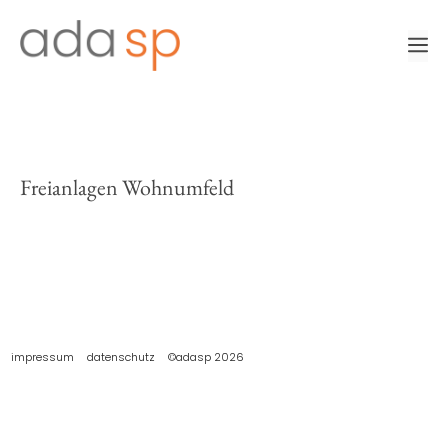
Zum
Inhalt
m
springen
Freianlagen Wohnumfeld
impressum
datenschutz
©adasp 2026